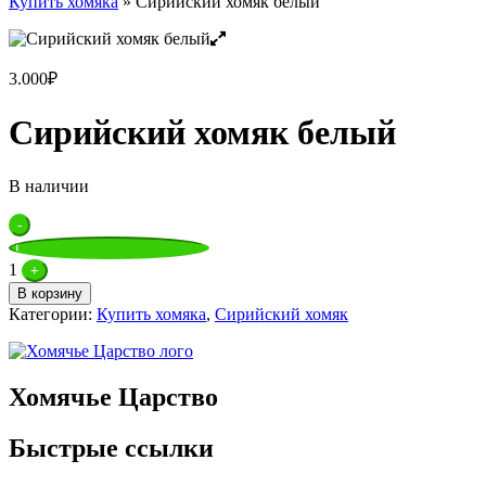
Купить хомяка
»
Сирийский хомяк белый
3.000
₽
Сирийский хомяк белый
В наличии
Quantity
-
1
+
В корзину
Категории:
Купить хомяка
,
Сирийский хомяк
Хомячье Царство
Быстрые ссылки