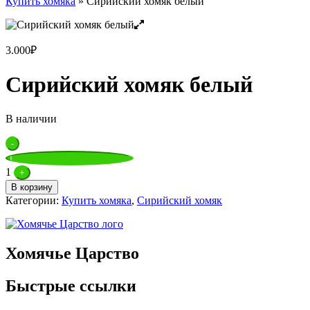
Купить хомяка
»
Сирийский хомяк белый
3.000
₽
Сирийский хомяк белый
В наличии
Quantity
-
1
+
В корзину
Категории:
Купить хомяка
,
Сирийский хомяк
Хомячье Царство
Быстрые ссылки